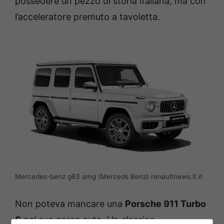
possedere un pezzo di storia italiana, ma con
l’acceleratore premuto a tavoletta.
Mercedes-benz g63 amg (Merceds Benz) renaultnews.it.it
Non poteva mancare una
Porsche 911 Turbo
S
nel suo parco auto. Un classico