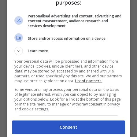
purposes:
un punticino sulla patente nelle prossime due
Personalised advertising and content, advertising and
uscite. Si vocifera un ritorno di
Sergio Perez
content measurement, audience research and
services development
o Daniel Ricciardo
, o un esordio anticipato di
Arvid Lindblad, pilota di punta del vivaio e al
Store and/or access information on a device
momento impegnato in Formula 2. C’è chi
Learn more
propone un’altra chance per Liam Lawson
Your personal data will be processed and information from
your device (cookies, unique identifiers, and other device
che, però, sta faticando anche nell’esperienza
data) may be stored by, accessed by and shared with 319
partners, or used specifically by this site. We and our partners
in Racing Bulls.
may use precise geolocation data.
List of partners.
Some vendors may process your personal data on the basis
of legitimate interest, which you can object to by managing
your options below. Look for a link at the bottom of this page
or in the site menu to manage or withdraw consent in privacy
and cookie settings.
Consent