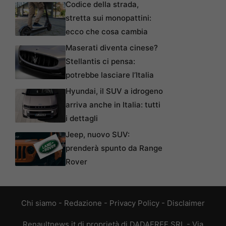
Codice della strada,
stretta sui monopattini:
ecco che cosa cambia
Maserati diventa cinese?
Stellantis ci pensa:
potrebbe lasciare l’Italia
Hyundai, il SUV a idrogeno
arriva anche in Italia: tutti
i dettagli
Jeep, nuovo SUV:
prenderà spunto da Range
Rover
Chi siamo
-
Redazione
-
Privacy Policy
-
Disclaimer
Renaultnews.it di proprietà di DADAFREE SRL - Via