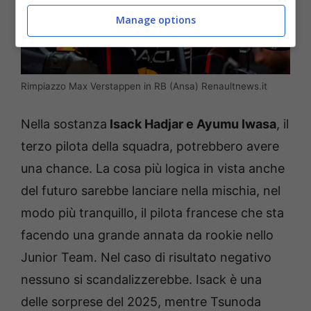
Manage options
Rimpiazzo Max Verstappen in RB (Ansa) Renaultnews.it
Nella sostanza
Isack Hadjar e Ayumu Iwasa
, il
terzo pilota della squadra, potrebbero avere
una chance. La cosa più logica in vista anche
del futuro sarebbe lanciare nella mischia, nel
modo più tranquillo, il pilota francese che sta
facendo una grande annata da rookie nello
Junior Team. Nel caso di risultato negativo
nessuno si scandalizzerebbe. Isack è una
delle sorprese del 2025, mentre Tsunoda