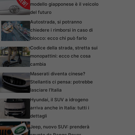
modello giapponese è il veicolo
del futuro
Autostrada, si potranno
chiedere i rimborsi in caso di
blocco: ecco chi può farlo
Codice della strada, stretta sui
monopattini: ecco che cosa
cambia
Maserati diventa cinese?
Stellantis ci pensa: potrebbe
lasciare l’Italia
Hyundai, il SUV a idrogeno
arriva anche in Italia: tutti i
dettagli
Jeep, nuovo SUV: prenderà
spunto da Range Rover