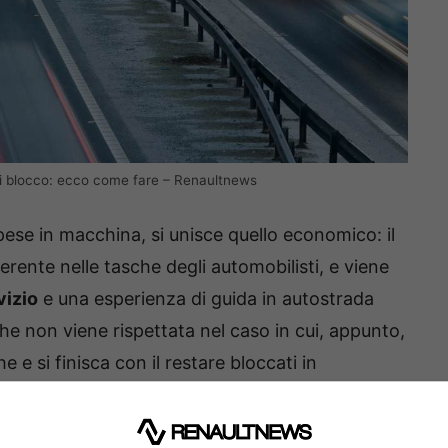
 di blocco: ecco come fare – Renaultnews
spese in macchina, si unisce quello economico: il
erente nelle tasche degli automobilisti, e viene
vizio
e una esperienza di guida in autostrada
he non viene rispettata nel caso in cui, appunto,
 e si finisca con il restare bloccati in
anno però richiedere un rimborso se si troveranno