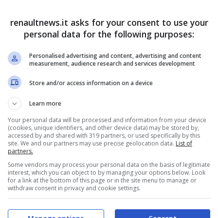
chiedere il rimborso: come
renaultnews.it asks for your consent to use your
personal data for the following purposes:
Personalised advertising and content, advertising and content
measurement, audience research and services development
italiani potranno chiedere un
rimborso del
da, se viene appurato che il blocco che lo ha
Store and/or access information on a device
ovuto a problematiche dell’infrastruttura
Learn more
eventi straordinari). La novità arriva in seguito
Your personal data will be processed and information from your device
(cookies, unique identifiers, and other device data) may be stored by,
egolazione dei trasporti, e diventerà operativa a
accessed by and shared with 319 partners, or used specifically by this
site. We and our partners may use precise geolocation data.
List of
partners.
Some vendors may process your personal data on the basis of legitimate
interest, which you can object to by managing your options below. Look
ite
dallo stesso concessionario
a potere
for a link at the bottom of this page or in the site menu to manage or
withdraw consent in privacy and cookie settings.
aso di tratte che coinvolgono più gestori la fase
o Dicembre.