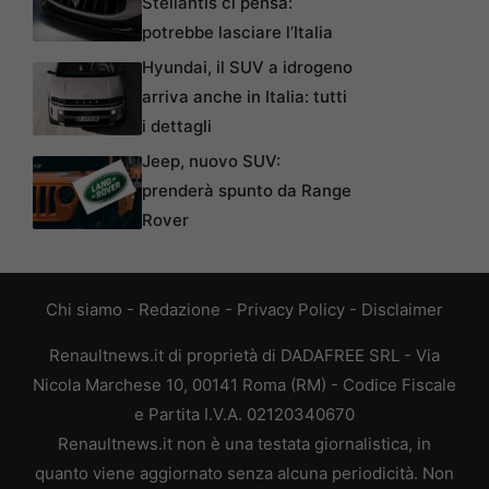
Stellantis ci pensa:
potrebbe lasciare l’Italia
Hyundai, il SUV a idrogeno
arriva anche in Italia: tutti
i dettagli
Jeep, nuovo SUV:
prenderà spunto da Range
Rover
Chi siamo
-
Redazione
-
Privacy Policy
-
Disclaimer
Renaultnews.it di proprietà di DADAFREE SRL - Via
Nicola Marchese 10, 00141 Roma (RM) - Codice Fiscale
e Partita I.V.A. 02120340670
Renaultnews.it non è una testata giornalistica, in
quanto viene aggiornato senza alcuna periodicità. Non