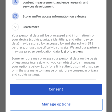
figure, come
Patrick Schulz
, ex
SAIC
, che
content measurement, audience research and
services development
sarà il responsabile del reparto vendite,
mentre
Kai Schroder
, che arriva dalla
Store and/or access information on a device
Hyundai
, si occuperà di espandere la rete
Learn more
commerciale.
Your personal data will be processed and information from
your device (cookies, unique identifiers, and other device
data) may be stored by, accessed by and shared with 319
partners, or used specifically by this site. We and our partners
may use precise geolocation data.
List of partners.
Some vendors may process your personal data on the basis
of legitimate interest, which you can object to by managing
your options below. Look for a link at the bottom of this page
or in the site menu to manage or withdraw consent in privacy
and cookie settings.
Consent
Manage options
BYD logo (ANSA) – Renaultnews.it