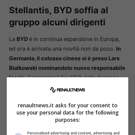
Stellantis, BYD soffia al
gruppo alcuni dirigenti
La
BYD
è in continua espansione in Europa,
ed ora è arrivata una novità non da poco.
In
Germania, il colosso cinese si è preso Lars
Bialkowski nominandolo nuovo responsabile
locale
. Il manager è l’ex CEO della divisione
tedesca di Stellantis, e vanta una lunga
esperienza anche in
Renault
ed in
Nissan
,
renaultnews.it asks for your consent to
divenendo così un profondo conoscitore del
use your personal data for the following
mercato locale. La squadra tedesca di BYD si
purposes:
rafforza anche grazie all’avvento di ulteriori
Personalised advertising and content, advertising and