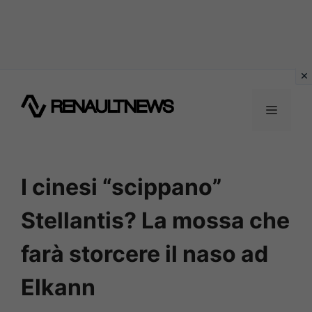
Vai
al
MENU
contenuto
I cinesi “scippano”
Stellantis? La mossa che
farà storcere il naso ad
Elkann