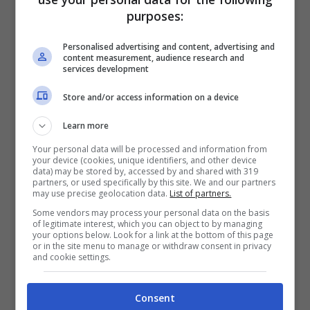
purposes:
minuto. La cilindrata è di 3.994 cc, ed il
motore è stato sviluppato dalla
Cosworth
. Il
Personalised advertising and content, advertising and
content measurement, audience research and
peso a secco è molto contenuto e si ferma a
services development
986 kg, vincendo la sfida con la gran parte
Store and/or access information on a device
delle sue rivali. Il motore V12 aspirato ha un
Learn more
peso di appena 178 kg, ed il telaio risulta
Your personal data will be processed and information from
essere di ben 30 kg più leggero rispetto a
your device (cookies, unique identifiers, and other device
data) may be stored by, accessed by and shared with 319
quello dell’auto a cui si ispira. Il rapporto
partners, or used specifically by this site. We and our partners
may use precise geolocation data.
List of partners.
peso/potenza è eccezionale, con 672 cavalli
Some vendors may process your personal data on the basis
per tonnellata.
of legitimate interest, which you can object to by managing
your options below. Look for a link at the bottom of this page
or in the site menu to manage or withdraw consent in privacy
and cookie settings.
Consent