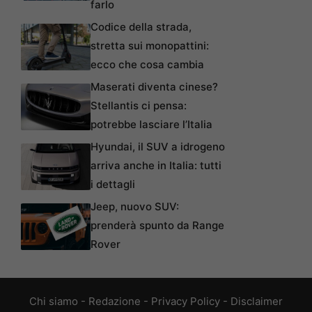
farlo
Codice della strada,
stretta sui monopattini:
ecco che cosa cambia
Maserati diventa cinese?
Stellantis ci pensa:
potrebbe lasciare l’Italia
Hyundai, il SUV a idrogeno
arriva anche in Italia: tutti
i dettagli
Jeep, nuovo SUV:
prenderà spunto da Range
Rover
Chi siamo
-
Redazione
-
Privacy Policy
-
Disclaimer