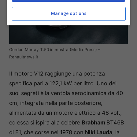
Manage options
Gordon Murray T.50 in mostra (Media Press) –
Renaultnews.it
Il motore V12 raggiunge una potenza
specifica pari a 122,1 kW per litro. Uno dei
suoi segreti è la ventola aerodinamica da 40
cm, integrata nella parte posteriore,
alimentata da un motore elettrico a 48 volt,
ed essa si ispira alla celebre
Brabham
BT46B
di F1, che corse nel 1978 con
Niki Lauda
, la