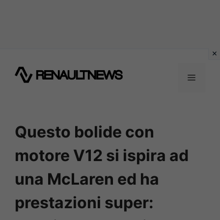
Vai
al
MENU
contenuto
Questo bolide con
motore V12 si ispira ad
una McLaren ed ha
prestazioni super: