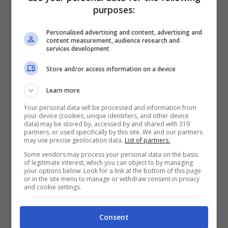
purposes:
tocchi il milione di euro.
Personalised advertising and content, advertising and
content measurement, audience research and
services development
Store and/or access information on a device
Learn more
Your personal data will be processed and information from
your device (cookies, unique identifiers, and other device
data) may be stored by, accessed by and shared with 319
partners, or used specifically by this site. We and our partners
may use precise geolocation data.
List of partners.
Some vendors may process your personal data on the basis
BMW Serie 3 E46 in mostra (BMW) – Renaultnews.it
of legitimate interest, which you can object to by managing
your options below. Look for a link at the bottom of this page
or in the site menu to manage or withdraw consent in privacy
Proseguendo nella nostra analisi,
la BMW
and cookie settings.
Serie 3 E46 ha un valore di almeno 60 mila
Consent
euro
, ed è stata prodotta tra il 1998 ed il