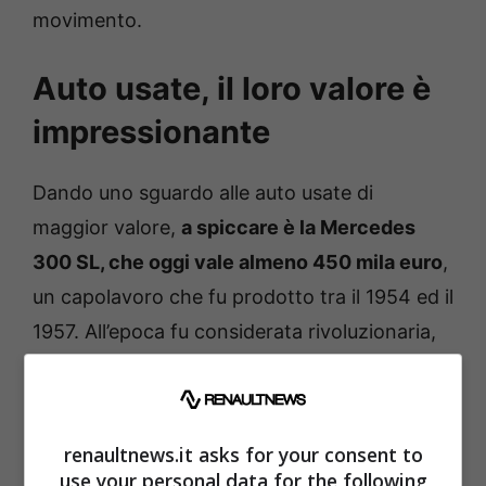
movimento.
Auto usate, il loro valore è
impressionante
Dando uno sguardo alle auto usate di
maggior valore,
a spiccare è la Mercedes
300 SL, che oggi vale almeno 450 mila euro
,
un capolavoro che fu prodotto tra il 1954 ed il
1957. All’epoca fu considerata rivoluzionaria,
dal momento che utilizzava il telaio tubolare.
Le sue quotazioni sono aumentate e non
poco nel corso degli ultimi anni, e secondo
renaultnews.it asks for your consent to
qualche esperto, è probabile che prima o poi
use your personal data for the following