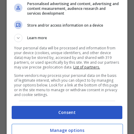
Ma le sorprese non finiscono qui. La famiglia
Personalised advertising and content, advertising and
content measurement, audience research and
Super Adventure accoglie una new entry di
services development
lusso: la 1390
Super Adventure S EVO.
Un
Store and/or access information on a device
nome lungo per una moto che promette di
Learn more
alzare ancora l’asticella nel segmento
Your personal data will be processed and information from
adventure. E per chi cerca emozioni in
your device (cookies, unique identifiers, and other device
data) may be stored by, accessed by and shared with 319
formato più compatto, arrivano quattro
partners, or used specifically by this site. We and our partners
may use precise geolocation data.
List of partners.
nuove proposte: la 125 SMC R, la 390 SMC R,
Some vendors may process your personal data on the basis
la 125 Enduro R e la 390 Enduro R 2025.
of legitimate interest, which you can object to by managing
your options below. Look for a link at the bottom of this page
or in the site menu to manage or withdraw consent in privacy
and cookie settings.
Il futuro elettrico non è stato dimenticato
. Le
minicross SX-E 3 e SX-E 5 2025 si rinnovano,
Consent
mentre la gamma Freeride E si aggiorna con
un nuovo modello. E per chi ha il motorsport
Manage options