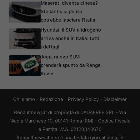
Maserati diventa cinese?
Stellantis ci pensa:
potrebbe lasciare l’Italia
Hyundai, il SUV a idrogeno
arriva anche in Italia: tutti
i dettagli
Jeep, nuovo SUV:
prenderà spunto da Range
Rover
Chi siamo
-
Redazione
-
Privacy Policy
-
Disclaimer
Renaultnews.it di proprietà di DADAFREE SRL - Via
Nicola Marchese 10, 00141 Roma (RM) - Codice Fiscale
e Partita I.V.A. 02120340670
Renaultnews.it non è una testata giornalistica, in