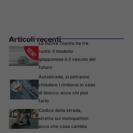
Articoli recenti
La nuova Toyota ha tre
ruote: il modello
giapponese è il veicolo del
futuro
Autostrada, si potranno
chiedere i rimborsi in caso
di blocco: ecco chi può
farlo
Codice della strada,
stretta sui monopattini:
ecco che cosa cambia