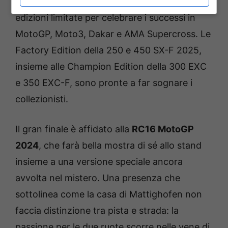
nel sangue, KTM ha preparato una serie di
edizioni limitate per celebrare i successi in
MotoGP, Moto3, Dakar e AMA Supercross. Le
Factory Edition della 250 e 450 SX-F 2025,
insieme alle Champion Edition della 300 EXC
e 350 EXC-F, sono pronte a far sognare i
collezionisti.
Il gran finale è affidato alla
RC16 MotoGP
2024
, che farà bella mostra di sé allo stand
insieme a una versione speciale ancora
avvolta nel mistero. Una presenza che
sottolinea come la casa di Mattighofen non
faccia distinzione tra pista e strada: la
passione per le due ruote scorre nelle vene di