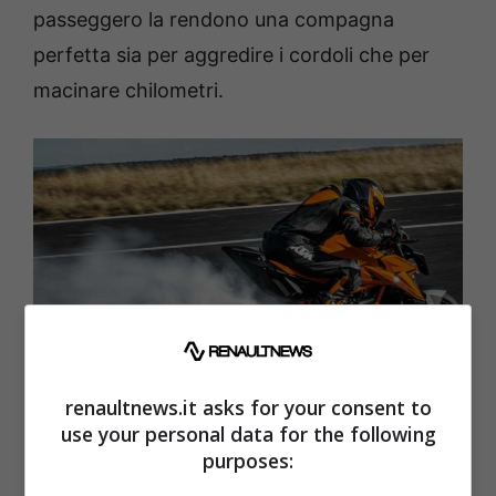
passeggero la rendono una compagna
perfetta sia per aggredire i cordoli che per
macinare chilometri.
renaultnews.it asks for your consent to
use your personal data for the following
KTM Super Duke GT (KTM) renaultnews.it
purposes: