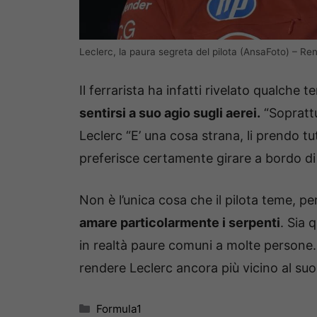
Leclerc, la paura segreta del pilota (AnsaFoto) – Re
Il ferrarista ha infatti rivelato qualche 
sentirsi a suo agio sugli aerei.
“Soprattu
Leclerc “E’ una cosa strana, li prendo t
preferisce certamente girare a bordo di 
Non è l’unica cosa che il pilota teme, pe
amare particolarmente i serpenti
. Sia 
in realtà paure comuni a molte persone
rendere Leclerc ancora più vicino al su
Categorie
Formula1