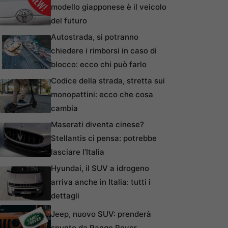
modello giapponese è il veicolo
del futuro
Autostrada, si potranno
chiedere i rimborsi in caso di
blocco: ecco chi può farlo
Codice della strada, stretta sui
monopattini: ecco che cosa
cambia
Maserati diventa cinese?
Stellantis ci pensa: potrebbe
lasciare l’Italia
Hyundai, il SUV a idrogeno
arriva anche in Italia: tutti i
dettagli
Jeep, nuovo SUV: prenderà
spunto da Range Rover