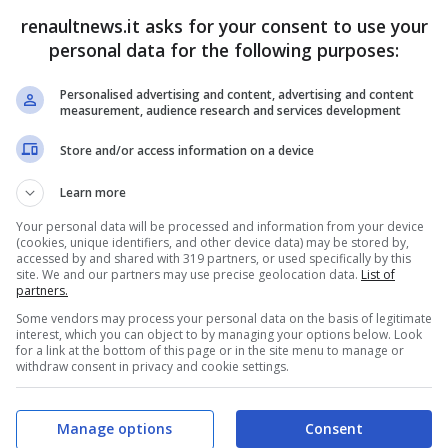
renaultnews.it asks for your consent to use your
personal data for the following purposes:
co della rossa è sempre più forte. Il tifo è tanto,
Personalised advertising and content, advertising and content
tti privati della vita del pilota monegasco, come
measurement, audience research and services development
ello sport. Conoscete per esempio la grande
Store and/or access information on a device
Learn more
 del pilota
Your personal data will be processed and information from your device
(cookies, unique identifiers, and other device data) may be stored by,
accessed by and shared with 319 partners, or used specifically by this
site. We and our partners may use precise geolocation data.
List of
 di Formula 1, abituato a viaggiare a velocità
partners.
rsa sfidando i rischi della pista, possa temere
Some vendors may process your personal data on the basis of legitimate
interest, which you can object to by managing your options below. Look
rc ha ammesso di avere una paura di cui non
for a link at the bottom of this page or in the site menu to manage or
withdraw consent in privacy and cookie settings.
a davvero strana per uno che è abituato a girare
Manage options
Consent