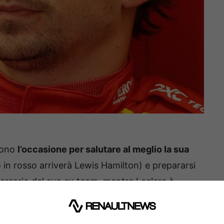
 sono
l’occasione per salutare al meglio la sua
in rosso arriverà Lewis Hamilton) e prepararsi
ersario del suo ex team, mentre Leclerc è
 Rossa e vuole confermare di poter finalmente
 piloti che coronerebbe al meglio la sua