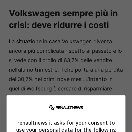
Volkswagen sempre più in
crisi: deve ridurre i costi
La situazione in casa Volkswagen
diventa
ancora più complicata rispetto al passato e lo
si vede con il crollo di 63,7% delle vendite
nell’ultimo trimestre, il che porta a una perdita
del 30,7% nei primi nove mesi. L’intento in
quel di Wolfsburg è cercare di risparmiare
complessivamente ben 4 miliardi di Euro per
poter bloccare questa crisi.
renaultnews.it asks for your consent to
use your personal data for the following