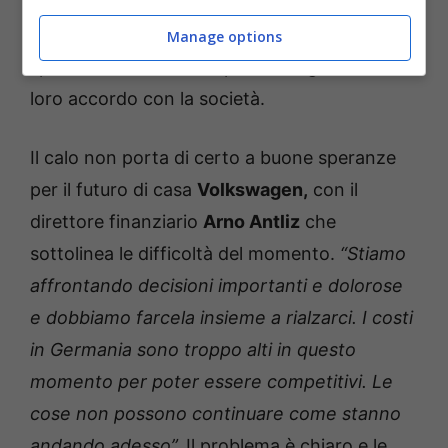
attuale e inoltre i dipendenti dovranno
rinunciare ai vari bonus e ai pagamenti
Manage options
speciali che sarebbero parte integrante del
loro accordo con la società.
Il calo non porta di certo a buone speranze
per il futuro di casa
Volkswagen,
con il
direttore finanziario
Arno Antliz
che
sottolinea le difficoltà del momento.
“Stiamo
affrontando decisioni importanti e dolorose
e dobbiamo farcela insieme a rialzarci. I costi
in Germania sono troppo alti in questo
momento per poter essere competitivi. Le
cose non possono continuare come stanno
andando adesso”.
Il problema è chiaro e le