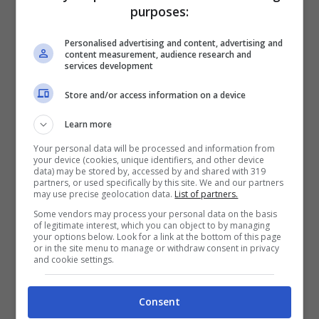
purposes:
Personalised advertising and content, advertising and
content measurement, audience research and
services development
Store and/or access information on a device
Learn more
Your personal data will be processed and information from
your device (cookies, unique identifiers, and other device
Volkswagen (Ansa – renaultnews.it)
data) may be stored by, accessed by and shared with 319
partners, or used specifically by this site. We and our partners
may use precise geolocation data.
List of partners.
Si parla della possibile chiusura di ben tre
Some vendors may process your personal data on the basis
of legitimate interest, which you can object to by managing
stabilimenti in
Germania,
con la situazione
your options below. Look for a link at the bottom of this page
or in the site menu to manage or withdraw consent in privacy
per i dipendenti che è drammatica anche per
and cookie settings.
le richieste. Infatti la proposta è quella di
ridurre lo stipendio del 10% rispetto a quello
Consent