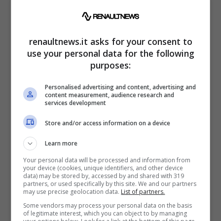
Toyota, orna in auge il
termico
renaultnews.it asks for your consent to
use your personal data for the following
Tra i modelli in sviluppo, spicca il G20E, già
purposes:
avvistato sotto il cofano di una berlina Lexus
Personalised advertising and content, advertising and
di recente produzione, impiegata come
content measurement, audience research and
services development
banco di prova per il nuovo gruppo
Store and/or access information on a device
propulsore. “
In un’epoca in cui lo sviluppo
della tecnologia dei veicoli elettrici a batteria
Learn more
sta accelerando, c’è
un nuovo ruolo che
Your personal data will be processed and information from
your device (cookies, unique identifiers, and other device
possiamo perseguire per il motore
a
data) may be stored by, accessed by and shared with 319
partners, or used specifically by this site. We and our partners
combustione interna
“, ha affermato il CEO di
may use precise geolocation data.
List of partners.
Toyota, Koji Sato.
Some vendors may process your personal data on the basis
of legitimate interest, which you can object to by managing