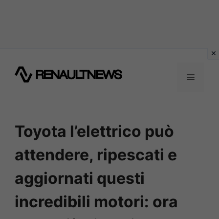
Vai
al
MENU
contenuto
Toyota l’elettrico può
attendere, ripescati e
aggiornati questi
incredibili motori: ora