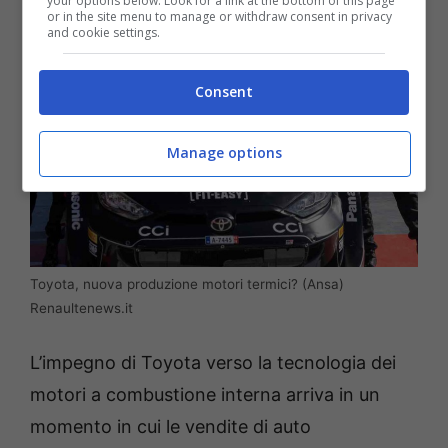
your options below. Look for a link at the bottom of this page
or in the site menu to manage or withdraw consent in privacy
and cookie settings.
Consent
Manage options
Toyota, nuova produzione motori termici? (Ansa)
Renaultenews.it
L’impegno di Toyota verso la tecnologia dei
motori a combustione interna arriva in un
momento in cui le vendite di auto