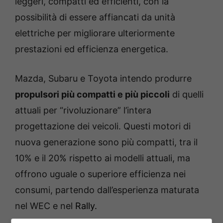
leggeri, compatti ed efficienti, con la
possibilità di essere affiancati da unità
elettriche per migliorare ulteriormente
prestazioni ed efficienza energetica.
Mazda, Subaru e Toyota intendo produrre
propulsori più compatti e più piccoli
di quelli
attuali per “rivoluzionare” l’intera
progettazione dei veicoli. Questi motori di
nuova generazione sono più compatti, tra il
10% e il 20% rispetto ai modelli attuali, ma
offrono uguale o superiore efficienza nei
consumi, partendo dall’esperienza maturata
nel WEC e nel
Rally.