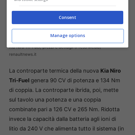
Consent
Manage options
Kia Niro Tri-Fuel, prezzi e dettagli (Press Media)
renaultnews.it
La controparte termica della nuova
Kia Niro
Tri-Fuel
genera 90 CV di potenza e 134 Nm
di coppia. La controparte ibrida, poi, mette
sul tavolo una potenza e una coppia
combinate pari a 126 CV e 265 Nm. Ridotta
invece la capacità dalla batteria agli ioni di
litio da 240 V che alimenta tutto il sistema (in