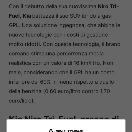
Con il debutto della sua nuovissima
Niro Tri-
Fuel
,
Kia
battezza il suo SUV ibrido a gas
GPL. Una soluzione ingegnosa, che abbina le
nuove tecnologie con i costi di gestione
molto ridotti. Con questa tecnologia, il brand
coreano stima una percorrenza media
realistica con un valore di 16 km/litro. Non
male, considerando che il GPL ha un costo
inferiore del 60% in meno rispetto a quello
della benzina (0,60 euro/litro contro 1,70
euro/litro).
Kia Niro Tri-Fuel, prezzo di
partenza e dettagli del