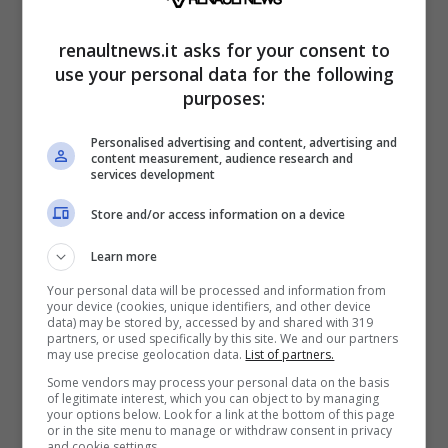
motore
renaultnews.it asks for your consent to
use your personal data for the following
L’allestimento completo è consultabile sul sito
purposes:
ufficiale di
Kia
, ma quello che stuzzica di più è
Personalised advertising and content, advertising and
la motorizzazione della nuova
Niro Tri-Fuel
. Il
content measurement, audience research and
services development
motore è stato convertito da benzina a gas
Store and/or access information on a device
GPL 1.6 (4 cilindri e a iniezione diretta di
benzina) ed è abbinato ad un motore
Learn more
elettrico componente il modulo ibrido.
Your personal data will be processed and information from
your device (cookies, unique identifiers, and other device
data) may be stored by, accessed by and shared with 319
partners, or used specifically by this site. We and our partners
may use precise geolocation data.
List of partners.
Some vendors may process your personal data on the basis
of legitimate interest, which you can object to by managing
your options below. Look for a link at the bottom of this page
or in the site menu to manage or withdraw consent in privacy
and cookie settings.