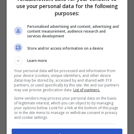
use your personal data for the following
purposes:
Personalised advertising and content, advertising and
content measurement, audience research and
services development
Store and/or access information on a device
Learn more
Your personal data will be processed and information from
Schermo novità Citroen C5 Aircross (media press)
your device (cookies, unique identifiers, and other device
Renaultnews.it
data) may be stored by, accessed by and shared with 319
partners, or used specifically by this site. We and our partners
may use precise geolocation data.
List of partners.
Sarà possibile avere tutte le informazioni
Some vendors may process your personal data on the basis
of legitimate interest, which you can object to by managing
essenziali, come orario, data, temperatura
your options below. Look for a link at the bottom of this page
or in the site menu to manage or withdraw consent in privacy
esterna e livello della batteria dello
and cookie settings.
smartphone, sempre al centro della console.
Risulteranno molto visibili per il conducente.