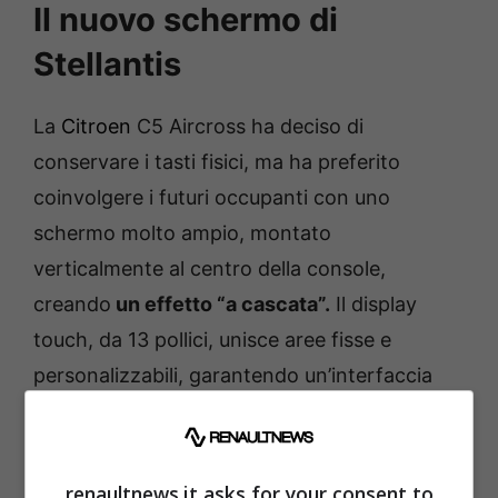
Il nuovo schermo di
Stellantis
La
Citroen
C5 Aircross ha deciso di
conservare i tasti fisici, ma ha preferito
coinvolgere i futuri occupanti con uno
schermo molto ampio, montato
verticalmente al centro della console,
creando
un effetto “a cascata”.
Il display
touch, da 13 pollici, unisce aree fisse e
personalizzabili, garantendo un’interfaccia
intuitiva e molto accessibile.
renaultnews.it asks for your consent to