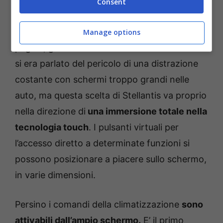
Consent
La sezione centrale può avere una
configurazione intuitiva con 16 widget per
Manage options
pagina, gestibili in modo simile a un tablet. Se
si era parlato del pericolo di una distrazione
costante con schermi troppo grandi nelle
auto, ma questa scelta di Stellantis va proprio
nella direzione di
una immersione totale nella
tecnologia touch
. I pulsanti virtuali per
l’accesso diretto a determinate funzioni si
possono posizionare a piacere sullo schermo,
in varie dimensioni.
Persino i comandi della climatizzazione
sono
attivabili dall’ampio schermo.
E’ il primo