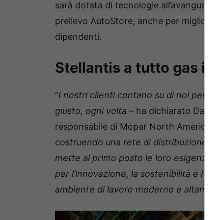
sarà dotata di tecnologie all’avanguardia
prelievo AutoStore, anche per migliorar
dipendenti.
Stellantis a tutto gas in
“
I nostri clienti contano su di noi per
la
giusto, ogni volta
– ha dichiarato Darre
responsabile di Mopar North America –
costruendo una rete di distribuzione ric
mette al primo posto le loro esigenze. 
per l’innovazione, la sostenibilità e l’
ambiente di lavoro moderno e altamente