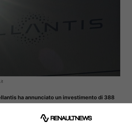
it
llantis ha annunciato un investimento di 388
Metro Detroit Megahub a Van Buren Township, nel
cienza e la sostenibilità della sua rete di
struttura, la cui apertura è prevista per il 2027,