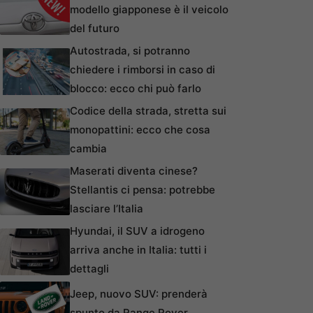
modello giapponese è il veicolo
del futuro
Autostrada, si potranno
chiedere i rimborsi in caso di
blocco: ecco chi può farlo
Codice della strada, stretta sui
monopattini: ecco che cosa
cambia
Maserati diventa cinese?
Stellantis ci pensa: potrebbe
lasciare l’Italia
Hyundai, il SUV a idrogeno
arriva anche in Italia: tutti i
dettagli
Jeep, nuovo SUV: prenderà
spunto da Range Rover