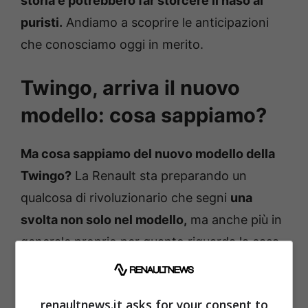
storia e potrebbero far storcere il naso ai
puristi.
Andiamo a scoprire le anticipazioni
che conosciamo oggi in merito.
Twingo, arriva il nuovo
modello: cosa sappiamo?
Ma cosa sappiamo del nuovo modello della
Twingo?
La Renault sta preparando un
qualcosa di rivoluzionario che segni
una
svolta non solo nel modello,
ma anche più in
generale proprio per quanto riguarda la casa
automobilistica francese.
renaultnews.it asks for your consent to