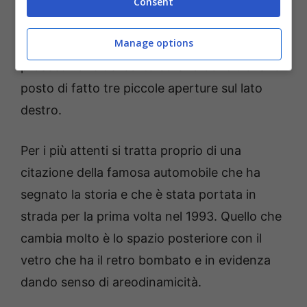
questo modello sarà lunga 375 cm, larga 173
Consent
e alta 147. Il frontale è interessato con luci a
Manage options
semicerchio e parabrezza che è la
prosecuzione del corto cofano dove trovano
posto di fatto tre piccole aperture sul lato
destro.
Per i più attenti si tratta proprio di una
citazione della famosa automobile che ha
segnato la storia e che è stata portata in
strada per la prima volta nel 1993. Quello che
cambia molto è lo spazio posteriore con il
vetro che ha il retro bombato e in evidenza
dando senso di areodinamicità.