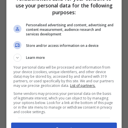
use your personal data for the following
purposes:
Personalised advertising and content, advertising and
content measurement, audience research and
services development
Store and/or access information on a device
Learn more
Your personal data will be processed and information from
Una Twingo tutta differente (Youtube YOUCAR)
your device (cookies, unique identifiers, and other device
RenaultNews.it
data) may be stored by, accessed by and shared with 319
partners, or used specifically by this site. We and our partners
may use precise geolocation data.
List of partners.
Il nuovo concept sarà esposto al Salone di
Some vendors may process your personal data on the basis
of legitimate interest, which you can object to by managing
Parigi 2024
e anticipa l’idea di una citycar del
your options below. Look for a link at the bottom of this page
or in the site menu to manage or withdraw consent in privacy
futuro molto differente da quanto ci
and cookie settings.
ricordavamo. La quarta generazione di