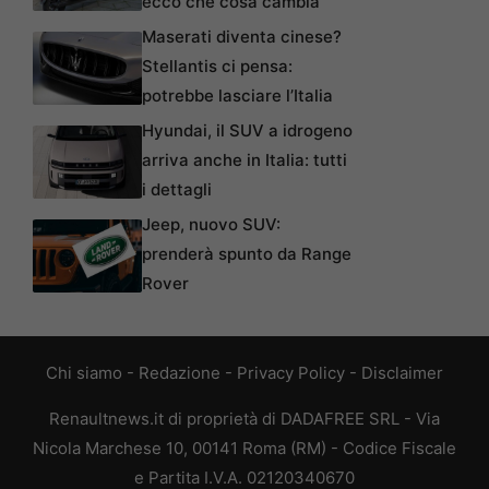
ecco che cosa cambia
Maserati diventa cinese?
Stellantis ci pensa:
potrebbe lasciare l’Italia
Hyundai, il SUV a idrogeno
arriva anche in Italia: tutti
i dettagli
Jeep, nuovo SUV:
prenderà spunto da Range
Rover
Chi siamo
-
Redazione
-
Privacy Policy
-
Disclaimer
Renaultnews.it di proprietà di DADAFREE SRL - Via
Nicola Marchese 10, 00141 Roma (RM) - Codice Fiscale
e Partita I.V.A. 02120340670