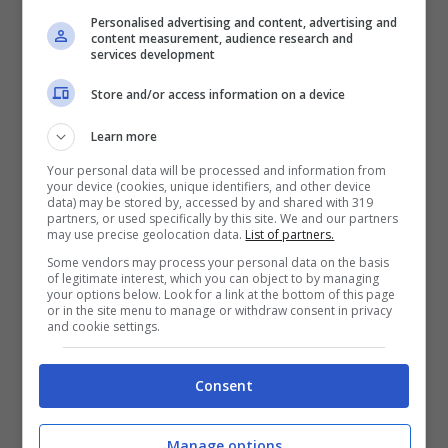
gruppo francese, ed è normale che tra i due
Personalised advertising and content, advertising and
marchi possano esserci delle somiglianze. Il
content measurement, audience research and
services development
rivestimento della carrozzeria è in plastica ed
Store and/or access information on a device
i passaruota sono molto pronunciati, mentre
il paraurti posteriore è stato rivisto da zero.
Learn more
Your personal data will be processed and information from
your device (cookies, unique identifiers, and other device
data) may be stored by, accessed by and shared with 319
partners, or used specifically by this site. We and our partners
may use precise geolocation data.
List of partners.
Some vendors may process your personal data on the basis
of legitimate interest, which you can object to by managing
your options below. Look for a link at the bottom of this page
or in the site menu to manage or withdraw consent in privacy
and cookie settings.
Consent
Manage options
Renault Boreal in mostra (Renault) – Renaultnews.it