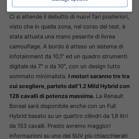
Ci si attende il debutto di nuovi fari posteriori,
visto che in quella zona, nel corso dei test, è
stata attuata una mano pesante di livrea
camouflage. A bordo è atteso un sistema di
infotainment da 10,1″ ed un quadro strumenti
digitale da 7″ o da 10″, con un design tutto
sommato minimalista.
I motori saranno tre tra
cui scegliere, parteto dall’1.2 Mild Hybrid con
128 cavalli di potenza massima.
La Renault
Boreal sarà disponibile anche con un Full
Hybrid basato su un quattro cilindri da 1,8 litri
da 153 cavalli. Presto avremo maggiori
informazioni su uno dei SUV più chiacchierati