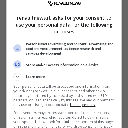
arrugginita
renaultnews.it asks for your consent to
Un esemplare di 400i ha preso fuoco. Si è
use your personal data for the following
purposes:
danneggiato il parafango anteriore sinistro e
si sono fusi alcuni tubi dell’iniezione, oltre altri
Personalised advertising and content, advertising and
content measurement, audience research and
componenti minori. Il proprietario ha già
services development
restaurato questa Ferrari, riportandola in
Store and/or access information on a device
condizioni discrete. Dopo aver recuperato la
carrozzeria, però, la vettura è rimasta
Learn more
esposta a intemperie.
E’ emersa anche della
Your personal data will be processed and information from
your device (cookies, unique identifiers, and other device
ruggine.
Le condizioni non sono pessime, ma
data) may be stored by, accessed by and shared with 319
partners, or used specifically by this site. We and our partners
è stata lasciata marcire.
may use precise geolocation data.
List of partners.
Some vendors may process your personal data on the basis
of legitimate interest, which you can object to by managing
your options below. Look for a link at the bottom of this page
or in the site menu to manage or withdraw consent in privacy