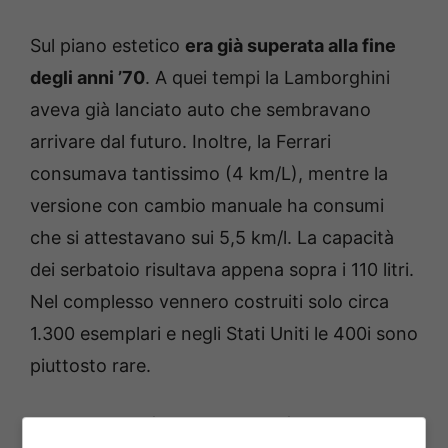
Sul piano estetico
era già superata alla fine
degli anni ’70
. A quei tempi la Lamborghini
aveva già lanciato auto che sembravano
arrivare dal futuro. Inoltre, la Ferrari
consumava tantissimo (4 km/L), mentre la
versione con cambio manuale ha consumi
che si attestavano sui 5,5 km/l. La capacità
dei serbatoio risultava appena sopra i 110 litri.
Nel complesso vennero costruiti solo circa
1.300 esemplari e negli Stati Uniti le 400i sono
piuttosto rare.
Una storica Ferrari