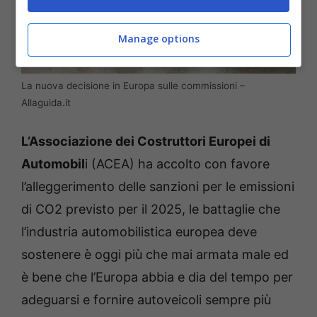
Manage options
La nuova decisione in Europa sulle commissioni –
Allaguida.it
L’Associazione dei Costruttori Europei di
Automobil
i (ACEA) ha accolto con favore
l’alleggerimento delle sanzioni per le emissioni
di CO2 previsto per il 2025, le battaglie che
l’industria automobilistica europea deve
sostenere è oggi più che mai armata male ed
è bene che l’Europa abbia e dia del tempo per
adeguarsi e fornire autoveicoli sempre più