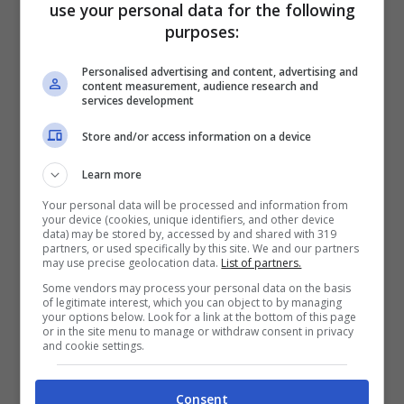
use your personal data for the following
ossigeno per i costruttori, già alle prese con
purposes:
una crisi dell’automobile
che si deve
Personalised advertising and content, advertising and
confrontare non solo con i nuovi obiettivi in
content measurement, audience research and
services development
termini di emissioni, ma anche con un
Store and/or access information on a device
mercato globale che ha riformulato strategie
e regole con l’avvento di forti produttori
Learn more
asiatici che sono partiti prima degli altri su
Your personal data will be processed and information from
your device (cookies, unique identifiers, and other device
investimenti sostenibili.
data) may be stored by, accessed by and shared with 319
partners, or used specifically by this site. We and our partners
may use precise geolocation data.
List of partners.
Some vendors may process your personal data on the basis
of legitimate interest, which you can object to by managing
your options below. Look for a link at the bottom of this page
or in the site menu to manage or withdraw consent in privacy
and cookie settings.
Consent