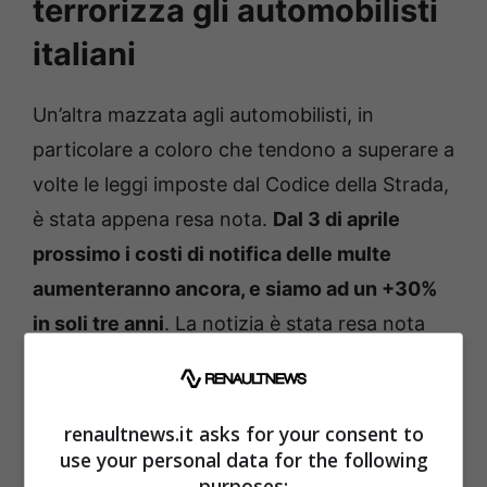
terrorizza gli automobilisti
italiani
Un’altra mazzata agli automobilisti, in
particolare a coloro che tendono a superare a
volte le leggi imposte dal Codice della Strada,
è stata appena resa nota.
Dal 3 di aprile
prossimo i costi di notifica delle multe
aumenteranno ancora, e siamo ad un +30%
in soli tre anni
. La notizia è stata resa nota
dall’
Asaps
, vale a dire l’Associazione
sostenitori e amici della Polizia Stradale. Il
primo aumento risale al giugno del 2022, il
renaultnews.it asks for your consent to
use your personal data for the following
secondo ed il terzo a maggio e luglio del 2023
purposes: