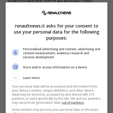
volano/magnete SIATA ad anticipo fisso,
carburatore Feroldi da 8 mm, lubrificazione a
sbattimento (con 0,3 litri di olio e relativo
tappo di immissione posto anteriormente),
renaultnews.it asks for your consent to
use your personal data for the following
cambio a 2 marce, avviamento a spinta per
purposes:
una potenza di circa 0,8 cv ed un peso di
quasi 7 kg circa.
Personalised advertising and content, advertising and
content measurement, audience research and
services development
Store and/or access information on a device
Learn more
Your personal data will be processed and information from
your device (cookies, unique identifiers, and other device
data) may be stored by, accessed by and shared with 319
partners, or used specifically by this site. We and our partners
may use precise geolocation data.
List of partners.
Some vendors may process your personal data on the basis