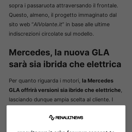
sopra i passaruota attraversando il frontale.
Questo, almeno, il progetto immaginato dal
sito web “
AlVolante.it
” in base alle ultime
indiscrezioni circolate sul modello.
Mercedes, la nuova GLA
sarà sia ibrida che elettrica
Per quanto riguarda i motori,
la Mercedes
GLA offrirà versioni sia ibride che elettriche
,
lasciando dunque ampia scelta al cliente. I
motori elettrici saranno dotati di tensione ad
800 Vol con potenze previste tra i 201 ed i
354 cavalli, in base alla versione che verrà