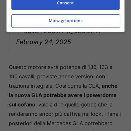
Consent
pic.twitter.com/9WvNRzTCSz
Manage options
— Julien JODRY (@JJODRY)
February 24, 2025
Questo motore avrà potenze di 136, 163 e
190 cavalli, previste anche versioni con
trazione integrale. Così come la CLA,
anche
la nuova GLA potrebbe avere i powerdome
sul cofano
, vale a dire quelle gobbe che la
renderanno ancor più cattiva nel look. I fanali
posteriori della Mercedes GLA potrebbero