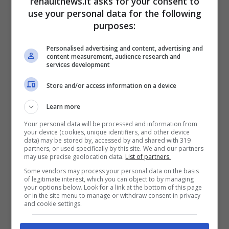
renaultnews.it asks for your consent to
selezionata. L’autonomia massima dovrebbe
use your personal data for the following
purposes:
toccare i 700 km, con ricariche sino a 320
kW. Per quanto riguarda le versioni termiche,
Personalised advertising and content, advertising and
content measurement, audience research and
ci sarà l’addio al diesel, ma non mancherà la
services development
versione Mild Hybrid basata su un 1.5 turbo a
Store and/or access information on a device
benzina prodotto in Cina.
Learn more
Your personal data will be processed and information from
Futur
#Mercedes
GLA (2026) :
your device (cookies, unique identifiers, and other device
data) may be stored by, accessed by and shared with 319
partners, or used specifically by this site. We and our partners
que nous promet cette nouvelle
may use precise geolocation data.
List of partners.
génération ?
Some vendors may process your personal data on the basis
of legitimate interest, which you can object to by managing
your options below. Look for a link at the bottom of this page
or in the site menu to manage or withdraw consent in privacy
and cookie settings.
>>
https://t.co/nnGi15pivr
@MBFR
ANCE_
@MercedesBenz