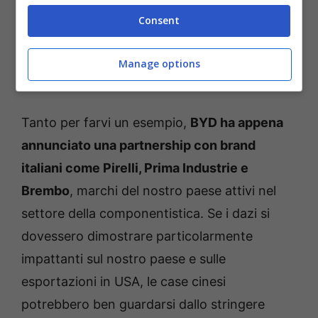
Consent
Manage options
Componenti auto in mostra – Renaultnews.it
Tanto per farvi un esempio,
BYD ha appena
annunciato una partnership con brand
italiani come Pirelli, Prima Industrie e
Brembo
, marchi del nostro paese attivi nel
settore della componentistica. Se i dazi si
dovessero dimostrare particolarmente
impattanti sul nostro paese e sulle
esportazioni in USA, le case cinesi
potrebbero ben guardarsi dallo stringere