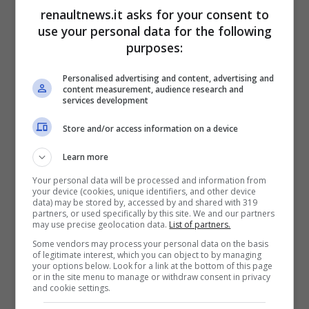
quanto riguarda i componenti, ne inviamo
renaultnews.it asks for your consent to
use your personal data for the following
negli Stati Uniti d’America per circa 1,8
purposes:
miliardi di dollari l’anno
, e su questo aspetto,
sono previste importanti perdite. L’Italia
Personalised advertising and content, advertising and
content measurement, audience research and
potrebbe esserne particolarmente colpita, e
services development
c’è anche un’ulteriore considerazione da fare,
Store and/or access information on a device
che riguarda gli investimenti che dall’estero
Learn more
sono stati fatti nel nostro paese.
Your personal data will be processed and information from
your device (cookies, unique identifiers, and other device
data) may be stored by, accessed by and shared with 319
partners, or used specifically by this site. We and our partners
may use precise geolocation data.
List of partners.
Some vendors may process your personal data on the basis
of legitimate interest, which you can object to by managing
your options below. Look for a link at the bottom of this page
or in the site menu to manage or withdraw consent in privacy
and cookie settings.