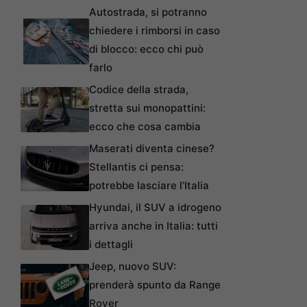
Autostrada, si potranno
chiedere i rimborsi in caso
di blocco: ecco chi può
farlo
Codice della strada,
stretta sui monopattini:
ecco che cosa cambia
Maserati diventa cinese?
Stellantis ci pensa:
potrebbe lasciare l’Italia
Hyundai, il SUV a idrogeno
arriva anche in Italia: tutti
i dettagli
Jeep, nuovo SUV:
prenderà spunto da Range
Rover