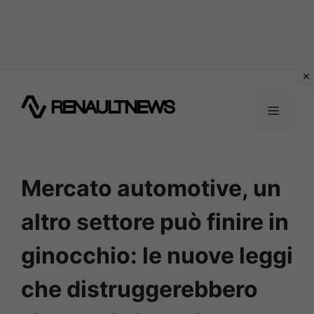
Vai
al
MENU
contenuto
Mercato automotive, un
altro settore può finire in
ginocchio: le nuove leggi
che distruggerebbero