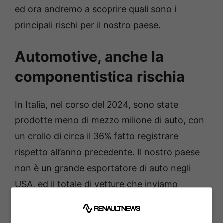
ed ora andremo a scoprire quali sono i
principali rischi per il nostro paese.
Automotive, anche la
componentistica rischia
In Italia, nel corso del 2024, sono state
prodotte meno di mezzo milione di auto, con
un crollo di circa il 36% fatto registrare
rispetto all’anno precedente. Il nostro paese
non è un grande esportatore di auto negli
USA, ed il totale di vetture che inviamo
oltreoceano è pari a 3,4 miliardi di dollari
all’anno, e sono soprattutto auto di lusso.
Per