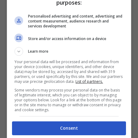
purposes:
nuovo bolide.
Personalised advertising and content, advertising and
content measurement, audience research and
McLaren costretta al maxi-
services development
richiamo
Store and/or access information on a device
Learn more
La Casa britannica ha accertato che 80
Your personal data will be processed and information from
your device (cookies, unique identifiers, and other device
veicoli non avevano superato il test ESP. I
data) may be stored by, accessed by and shared with 319
partners, or used specifically by this site. We and our partners
concessionari McLaren ispezioneranno e
may use precise geolocation data.
List of partners.
correggeranno i collegamenti dei tubi freno
Some vendors may process your personal data on the basis
of legitimate interest, which you can object to by managing
senza alcun costo per i clienti interessati. Si
your options below. Look for a link at the bottom of this page
or in the site menu to manage or withdraw consent in privacy
tratta di
un disservizio che infastidirà non
and cookie settings.
poco una clientela
dal palato fine. La 600LT,
tra le vetture interessate, è il modello più raro
Consent
del gruppo.