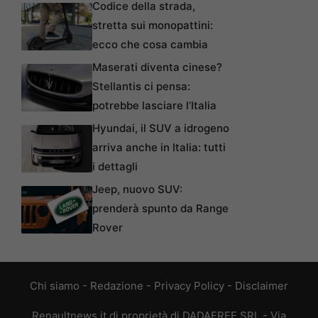
Codice della strada,
stretta sui monopattini:
ecco che cosa cambia
Maserati diventa cinese?
Stellantis ci pensa:
potrebbe lasciare l’Italia
Hyundai, il SUV a idrogeno
arriva anche in Italia: tutti
i dettagli
Jeep, nuovo SUV:
prenderà spunto da Range
Rover
Chi siamo
-
Redazione
-
Privacy Policy
-
Disclaimer
Renaultnews.it di proprietà di DADAFREE SRL - Via