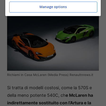
Manage options
Richiami in Casa McLaren (Media Press) Renaultnrews.it
Si tratta di modelli costosi, come la 570S e
della meno potente 540C, ch
e McLaren ha
indirettamente sostituito con l’Artura e la