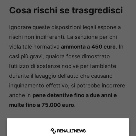
Cosa rischi se trasgredisci
Ignorare queste disposizioni legali espone a
rischi non indifferenti. La sanzione per chi
viola tale normativa
ammonta a
450 euro
. In
casi più gravi, qualora fosse dimostrato
l’utilizzo di sostanze nocive per l’ambiente
durante il lavaggio dell’auto che causano
inquinamento effettivo, si potrebbe incorrere
anche in
pene detentive fino a due anni e
multe fino a
75.000 euro
.