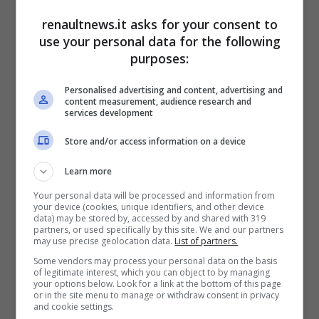
renaultnews.it asks for your consent to
use your personal data for the following
purposes:
Personalised advertising and content, advertising and
content measurement, audience research and
services development
Store and/or access information on a device
Ecco tutto quello che devi sapere – renaultnews.it
Learn more
Per evitare spiacevoli sorprese sotto forma di
Your personal data will be processed and information from
your device (cookies, unique identifiers, and other device
multe salate è consigliabile adottare metodi
data) may be stored by, accessed by and shared with 319
partners, or used specifically by this site. We and our partners
alternativi per la pulizia del proprio mezzo.
may use precise geolocation data.
List of partners.
Una possibilità è quella di effettuare il
Some vendors may process your personal data on the basis
of legitimate interest, which you can object to by managing
lavaggio all’interno della propria proprietà con
your options below. Look for a link at the bottom of this page
or in the site menu to manage or withdraw consent in privacy
il cancello chiuso; in questo modo l’attività si
and cookie settings.