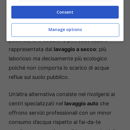
svolge su terreno privato evitando infrazioni.
Consent
Se ciò non fosse possibile per mancanza di
Manage options
una barriera fisica tra la proprietà e la strada
pubblica, una soluzione potrebbe essere
rappresentata dal
lavaggio a secco
: più
laborioso ma decisamente più ecologico
poiché non comporta lo scarico di acque
reflue sul suolo pubblico.
Un’altra alternativa consiste nel rivolgersi ai
centri specializzati nel
lavaggio auto
che
offrono servizi professionali con un minor
consumo d’acqua rispetto al fai-da-te