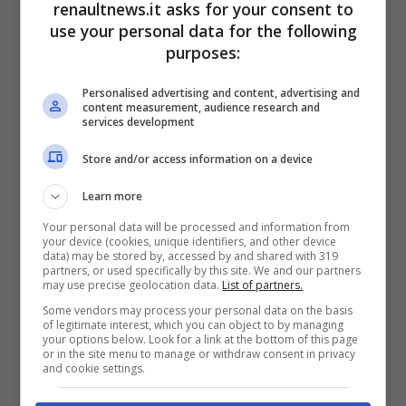
renaultnews.it asks for your consent to
use your personal data for the following
purposes:
Personalised advertising and content, advertising and
content measurement, audience research and
services development
Store and/or access information on a device
Secondo AlphaCars, molti pezzi di ricambio
sono disponibili in abbondanza perché la
Learn more
produzione della Lada Samara è, oramai,
Your personal data will be processed and information from
your device (cookies, unique identifiers, and other device
chiusa ma non da molto tempo. Le prime
data) may be stored by, accessed by and shared with 319
partners, or used specifically by this site. We and our partners
auto prodotte da AvtoVAZ furono realizzate
may use precise geolocation data.
List of partners.
con l’assistenza tecnica di FIAT e
Some vendors may process your personal data on the basis
of legitimate interest, which you can object to by managing
commercializzate con il marchio Zhiguli.
your options below. Look for a link at the bottom of this page
or in the site menu to manage or withdraw consent in privacy
and cookie settings.
Il marchio Lada apparve solo nel 1973,