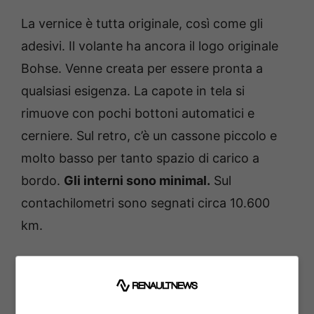
La vernice è tutta originale, così come gli
adesivi. Il volante ha ancora il logo originale
Bohse. Venne creata per essere pronta a
qualsiasi esigenza. La capote in tela si
rimuove con pochi bottoni automatici e
cerniere. Sul retro, c’è un cassone piccolo e
molto basso per tanto spazio di carico a
bordo.
Gli interni sono minimal.
Sul
contachilometri sono segnati circa 10.600
km.