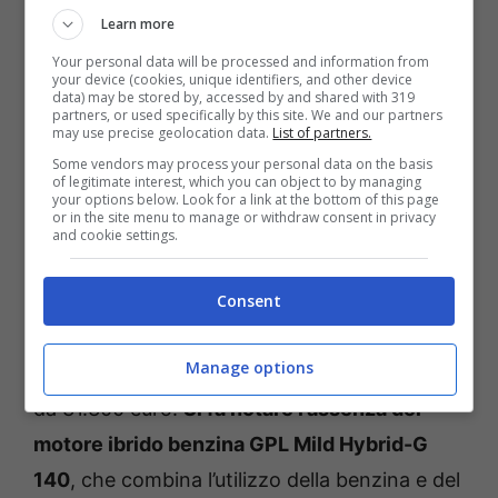
Learn more
Your personal data will be processed and information from
your device (cookies, unique identifiers, and other device
data) may be stored by, accessed by and shared with 319
partners, or used specifically by this site. We and our partners
may use precise geolocation data.
List of partners.
Some vendors may process your personal data on the basis
of legitimate interest, which you can object to by managing
your options below. Look for a link at the bottom of this page
or in the site menu to manage or withdraw consent in privacy
and cookie settings.
Dacia Bigster in mostra (Dacia) – Renaultnews.it
Consent
Il modello più costoso, al momento, è l’Hybrid
Manage options
155 in versione Extreme, disponibile a partire
da 31.300 euro.
Si fa notare l’assenza del
motore ibrido benzina GPL Mild Hybrid-G
140
, che combina l’utilizzo della benzina e del