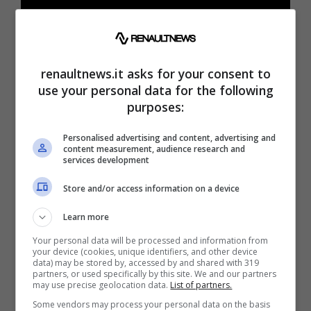
renaultnews.it asks for your consent to
use your personal data for the following
purposes:
La Volkswagen ha realizzato almeno tre
Personalised advertising and content, advertising and
motori W10, uno dei quali è stato montato
content measurement, audience research and
services development
sulla M5 di terza generazione (E39). Il Gruppo
Store and/or access information on a device
teutonico poteva contare su brand prestigiosi
come Porsche, Bentley e Audi, ma non
Learn more
disponeva di un capolavoro come la BMW M5
Your personal data will be processed and information from
your device (cookies, unique identifiers, and other device
per un test eccezionale. La berlina della Casa
data) may be stored by, accessed by and shared with 319
partners, or used specifically by this site. We and our partners
dell’Elica con il motore VW arrivava a 480 CV.
may use precise geolocation data.
List of partners.
Il V8 originale era da 4,9 litri ed erogava 394
Some vendors may process your personal data on the basis