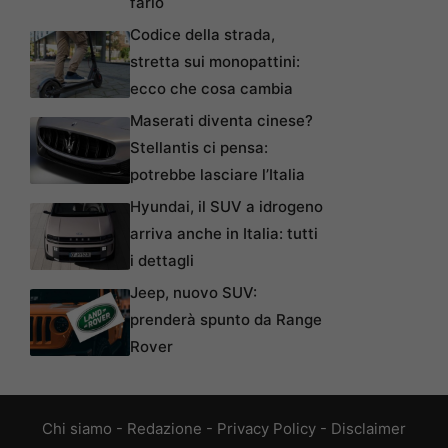
farlo
Codice della strada,
stretta sui monopattini:
ecco che cosa cambia
Maserati diventa cinese?
Stellantis ci pensa:
potrebbe lasciare l’Italia
Hyundai, il SUV a idrogeno
arriva anche in Italia: tutti
i dettagli
Jeep, nuovo SUV:
prenderà spunto da Range
Rover
Chi siamo
-
Redazione
-
Privacy Policy
-
Disclaimer