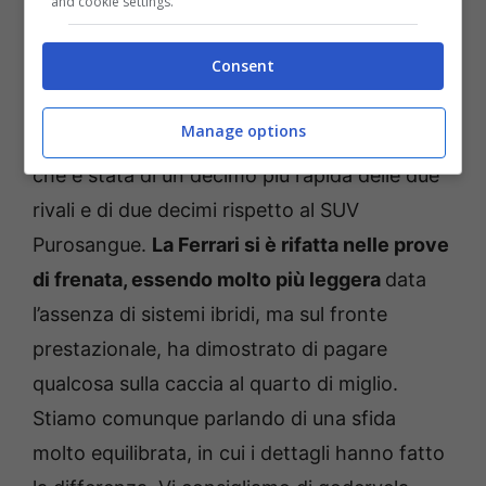
and cookie settings.
Consent
Manage options
La battaglia però è stata vinta dalla Porsche,
che è stata di un decimo più rapida delle due
rivali e di due decimi rispetto al SUV
Purosangue.
La Ferrari si è rifatta nelle prove
di frenata, essendo molto più leggera
data
l’assenza di sistemi ibridi, ma sul fronte
prestazionale, ha dimostrato di pagare
qualcosa sulla caccia al quarto di miglio.
Stiamo comunque parlando di una sfida
molto equilibrata, in cui i dettagli hanno fatto