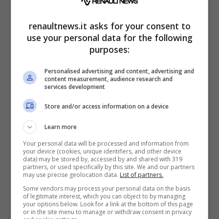
vetture ibride hanno un peso di quasi 2,5
tonnellate, cosa normale considerando la
renaultnews.it asks for your consent to
use your personal data for the following
presenza delle batterie, ma proprio grazie alla
purposes:
parte elettrica sono riusciti a fare la
differenza nelle gare di accelerazione. La
Personalised advertising and content, advertising and
content measurement, audience research and
Purosangue è stata abbastanza deludente nel
services development
confronto,
con Audi e Lamborghini che
Store and/or access information on a device
l’hanno battuta di un decimo nel raggiungere
Learn more
il quarto di miglio
, un risultato a sorpresa.
Your personal data will be processed and information from
your device (cookies, unique identifiers, and other device
data) may be stored by, accessed by and shared with 319
partners, or used specifically by this site. We and our partners
may use precise geolocation data.
List of partners.
Some vendors may process your personal data on the basis
of legitimate interest, which you can object to by managing
your options below. Look for a link at the bottom of this page
or in the site menu to manage or withdraw consent in privacy