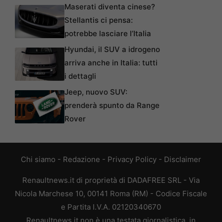
Maserati diventa cinese?
Stellantis ci pensa:
potrebbe lasciare l’Italia
Hyundai, il SUV a idrogeno
arriva anche in Italia: tutti
i dettagli
Jeep, nuovo SUV:
prenderà spunto da Range
Rover
Chi siamo
-
Redazione
-
Privacy Policy
-
Disclaimer
Renaultnews.it di proprietà di DADAFREE SRL - Via
Nicola Marchese 10, 00141 Roma (RM) - Codice Fiscale
e Partita I.V.A. 02120340670
Renaultnews.it non è una testata giornalistica, in