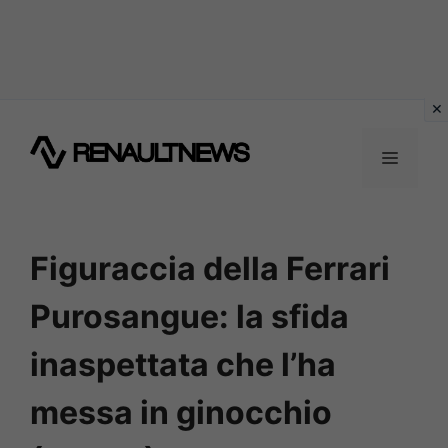
Vai
al
MENU
contenuto
Figuraccia della Ferrari
Purosangue: la sfida
inaspettata che l’ha
messa in ginocchio