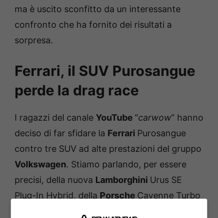
ma è uscito sconfitto da un interessante
confronto che ha fornito dei risultati a
sorpresa.
Ferrari, il SUV Purosangue
perde la drag race
I ragazzi del canale
YouTube
“
carwow
” hanno
deciso di far sfidare la
Ferrari
Purosangue
contro tre SUV ad alte prestazioni del gruppo
Volkswagen
. Stiamo parlando, per essere
precisi, della nuova
Lamborghini
Urus SE
Plug-In Hybrid, della
Porsche
Cayenne Turbo
E-Hybrid e dell’
Audi
RSQ8 Performance. Le