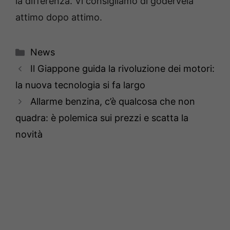
la differenza. Vi consigliamo di godervela
attimo dopo attimo.
Categorie
News
Il Giappone guida la rivoluzione dei motori:
la nuova tecnologia si fa largo
Allarme benzina, c’è qualcosa che non
quadra: è polemica sui prezzi e scatta la
novità