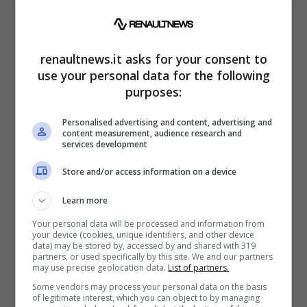
L’obiettivo non era semplicemente quello di
aggiungere degli specchietti, ma di
trasformarli in strumenti funzionali all’
assetto
renaultnews.it asks for your consent to
complessivo
.
use your personal data for the following
purposes:
Inoltre, questa scelta di design è legata a un
Personalised advertising and content, advertising and
content measurement, audience research and
altro fattore: l’ottimizzazione della visibilità.
services development
Gli
specchietti retrovisori della Enzo
,
Store and/or access information on a device
montati su supporti sottili e slanciati, sono
stati collocati in alto per evitare che il pilota
Learn more
perda mai di vista ciò che accade alle sue
Your personal data will be processed and information from
your device (cookies, unique identifiers, and other device
spalle, anche quando è lanciato a velocità
data) may be stored by, accessed by and shared with 319
partners, or used specifically by this site. We and our partners
estreme. Si tratta di una posizione studiata
may use precise geolocation data.
List of partners.
Some vendors may process your personal data on the basis
per garantire una maggiore sicurezza al
of legitimate interest, which you can object to by managing