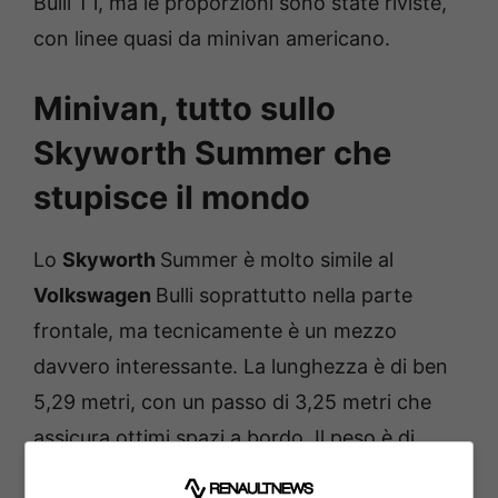
Bulli T1, ma le proporzioni sono state riviste,
con linee quasi da minivan americano.
Minivan, tutto sullo
Skyworth Summer che
stupisce il mondo
Lo
Skyworth
Summer è molto simile al
Volkswagen
Bulli soprattutto nella parte
frontale, ma tecnicamente è un mezzo
davvero interessante. La lunghezza è di ben
5,29 metri, con un passo di 3,25 metri che
assicura ottimi spazi a bordo. Il peso è di
2.275 kg, ed in tal senso, è influenzato dalla