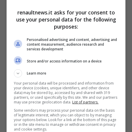
presenza del sistema Plug-In Hybrid, che lo
renaultnews.it asks for your consent to
rende ben più pesante rispetto al minivan
use your personal data for the following
della casa di Wolfsburg sopracitato.
Il
purposes:
powertrain si basa su due motori elettrici e
Personalised advertising and content, advertising and
da una parte termica per un totale di ben 218
content measurement, audience research and
services development
cavalli
. Uno dei due elettrici è da 95 cavalli,
mentre l’altro ne scatena 80. il resto proviene
Store and/or access information on a device
dal motore a combustione interna.
Learn more
Your personal data will be processed and information from
your device (cookies, unique identifiers, and other device
Skyworth Summer: una van
data) may be stored by, accessed by and shared with 319
partners, or used specifically by this site. We and our partners
may use precise geolocation data.
List of partners.
híbrida china con la pinta más
Some vendors may process your personal data on the basis
clásica de la ‘Combi’
of legitimate interest, which you can object to by managing
your options below. Look for a link at the bottom of this page
or in the site menu to manage or withdraw consent in privacy
and cookie settings.