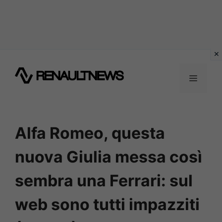
Vai
al
MENU
contenuto
Alfa Romeo, questa
nuova Giulia messa così
sembra una Ferrari: sul
web sono tutti impazziti