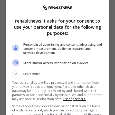
sottili luci diurne a LED e prese d’aria laterali.
Al posteriore l’approccio è completamente
nuovo con una
doppia striscia di LED
che
renaultnews.it asks for your consent to
use your personal data for the following
ospita al centro la scritta Alfa Romeo.
purposes:
Personalised advertising and content, advertising and
content measurement, audience research and
services development
Store and/or access information on a device
Learn more
Your personal data will be processed and information from
your device (cookies, unique identifiers, and other device
data) may be stored by, accessed by and shared with 319
partners, or used specifically by this site. We and our partners
may use precise geolocation data.
List of partners.
Lo specialista di CGI ha raccolto tutti questi
Some vendors may process your personal data on the basis
of legitimate interest, which you can object to by managing
spunti e ha creato un piccolo capolavoro. Se
your options below. Look for a link at the bottom of this page