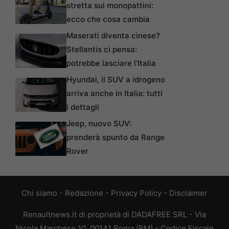
stretta sui monopattini:
ecco che cosa cambia
Maserati diventa cinese?
Stellantis ci pensa:
potrebbe lasciare l’Italia
Hyundai, il SUV a idrogeno
arriva anche in Italia: tutti
i dettagli
Jeep, nuovo SUV:
prenderà spunto da Range
Rover
Chi siamo
-
Redazione
-
Privacy Policy
-
Disclaimer
Renaultnews.it di proprietà di DADAFREE SRL - Via
Nicola Marchese 10, 00141 Roma (RM) - Codice Fiscale