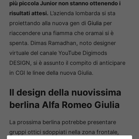
più piccola Junior non stanno ottenendo i
risultati attesi.
L’azienda lombarda si sta
proiettando alla nuova gen di
Giulia
per
riaccendere una fiamma che oramai si è
spenta. Dimas Ramadhan, noto designer
virtuale del canale YouTube Digimods
DESIGN, si è assunto il compito di anticipare
in CGI le linee della nuova Giulia.
Il design della nuovissima
berlina Alfa Romeo Giulia
La prossima berlina potrebbe presentare
gruppi ottici sdoppiati nella zona frontale,