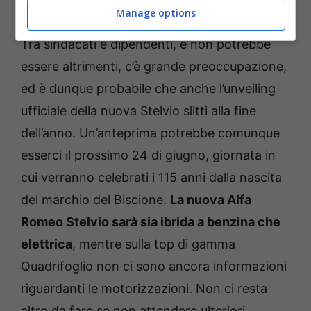
Alfa Romeo Stelvio in mostra (Stellantis) – Renaultnews.it
Manage options
Tra sindacati e dipendenti, e non potrebbe
essere altrimenti, c’è grande preoccupazione,
ed è dunque probabile che anche l’unveiling
ufficiale della nuova Stelvio slitti alla fine
dell’anno. Un’anteprima potrebbe comunque
esserci il prossimo 24 di giugno, giornata in
cui verranno celebrati i 115 anni dalla nascita
del marchio del Biscione.
La nuova Alfa
Romeo Stelvio sarà sia ibrida a benzina che
elettrica
, mentre sulla top di gamma
Quadrifoglio non ci sono ancora informazioni
riguardanti le motorizzazioni. Non ci resta
altro da fare se non attendere ulteriori