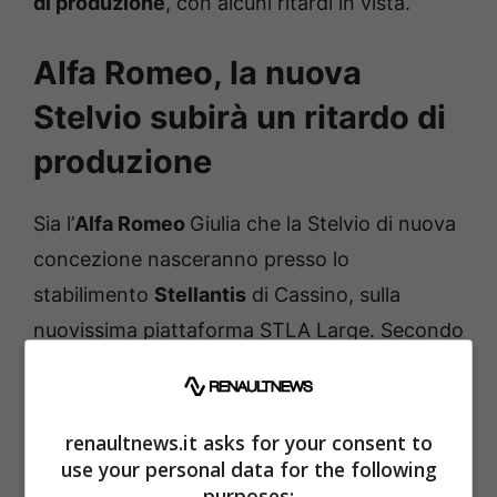
di produzione
, con alcuni ritardi in vista.
Alfa Romeo, la nuova
Stelvio subirà un ritardo di
produzione
Sia l’
Alfa Romeo
Giulia che la Stelvio di nuova
concezione nasceranno presso lo
stabilimento
Stellantis
di Cassino, sulla
nuovissima piattaforma STLA Large. Secondo
le ultime indiscrezioni,
la produzione del SUV
Stelvio non partirà prima del 2026
, a causa di
problemi relativi allo stabilimento laziale, che
renaultnews.it asks for your consent to
use your personal data for the following
è stato chiuso e che riaprirà solo il prossimo 5
purposes: