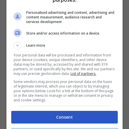
di maggio, a causa di volumi di produzione tra
i più bassi di sempre. La Stelvio vedrà la
Personalised advertising and content, advertising and
content measurement, audience research and
propria produzione partire ad anno nuovo,
services development
mentre per la Giulia dovremo aspettare la fine
Store and/or access information on a device
del 2026, se non l’inizio del 2027.
Learn more
Your personal data will be processed and information from
your device (cookies, unique identifiers, and other device
data) may be stored by, accessed by and shared with 319
partners, or used specifically by this site. We and our partners
may use precise geolocation data.
List of partners.
Some vendors may process your personal data on the basis
of legitimate interest, which you can object to by managing
your options below. Look for a link at the bottom of this page
or in the site menu to manage or withdraw consent in privacy
and cookie settings.
Consent