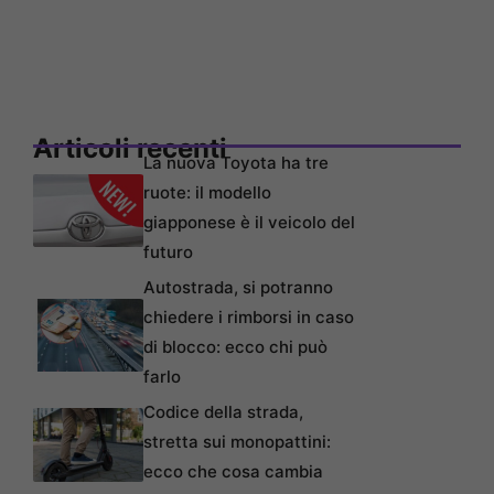
Articoli recenti
La nuova Toyota ha tre
ruote: il modello
giapponese è il veicolo del
futuro
Autostrada, si potranno
chiedere i rimborsi in caso
di blocco: ecco chi può
farlo
Codice della strada,
stretta sui monopattini:
ecco che cosa cambia