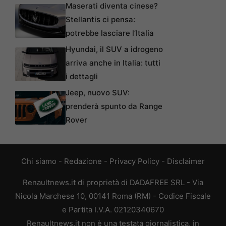
Maserati diventa cinese?
Stellantis ci pensa:
potrebbe lasciare l’Italia
Hyundai, il SUV a idrogeno
arriva anche in Italia: tutti
i dettagli
Jeep, nuovo SUV:
prenderà spunto da Range
Rover
Chi siamo
-
Redazione
-
Privacy Policy
-
Disclaimer
Renaultnews.it di proprietà di DADAFREE SRL - Via
Nicola Marchese 10, 00141 Roma (RM) - Codice Fiscale
e Partita I.V.A. 02120340670
Renaultnews.it non è una testata giornalistica, in