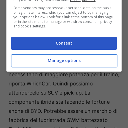
Some vendors may process your personal data on the basis
of legitimate interest, which you can object to by managing
your options below. Look for a link at the bottom of this page
or in the site menu to manage or withdraw consent in privacy
and cookie settings.
Consent
Un post condiviso da GWM Australia (@gwmaustralia)
Manage options
Il motore è destinato a veicoli di lusso che
necessitano di maggiore potenza per il traino,
riporta WhichCar. Quindi possiamo
attendercelo su SUV e pick-up. La
componente ibrida sta facendo le fortune
anche di BYD. Potrebbe essere un marchio di
fabbrica del fuoristrada GWM battezzato