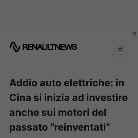
Vai
al
MENU
contenuto
Addio auto elettriche: in
Cina si inizia ad investire
anche sui motori del
passato “reinventati”