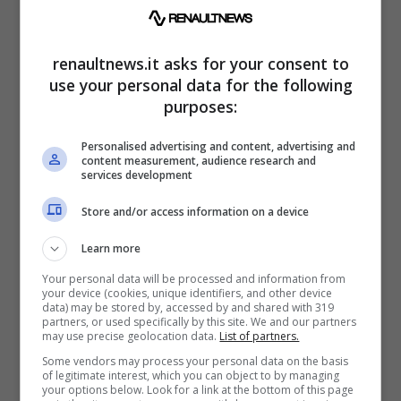
Qualche trucco importante per evitare errori –
renaultnews.it asks for your consent to
renaultnews.it
use your personal data for the following
purposes:
Per garantire maggiore sicurezza nella
transazione,
sincronizzare il pagamento con
Personalised advertising and content, advertising and
content measurement, audience research and
la consegna
del veicolo è una strategia
services development
vincente. Servizi come Paycar.fr facilitano
Store and/or access information on a device
questo processo: sia l’acquirente che il
Learn more
venditore creano un account sul sito e solo
Your personal data will be processed and information from
dopo l’accordo reciproco i soldi vengono
your device (cookies, unique identifiers, and other device
data) may be stored by, accessed by and shared with 319
trasferiti, garantendo così solvibilità ed
partners, or used specifically by this site. We and our partners
may use precise geolocation data.
List of partners.
affidabilità tra le parti.
Some vendors may process your personal data on the basis
of legitimate interest, which you can object to by managing
your options below. Look for a link at the bottom of this page
Sebbene acquistando da un professionista si